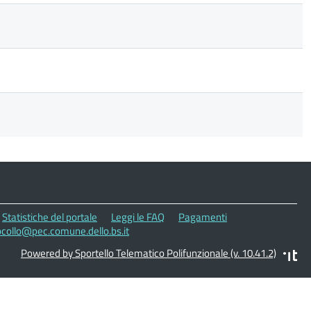
Statistiche del portale
Leggi le FAQ
Pagamenti
ocollo@pec.comune.dello.bs.it
Powered by Sportello Telematico Polifunzionale (v. 10.41.2)