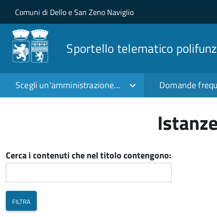
Salta al contenuto principale
Skip to site navigation
Comuni di Dello e San Zeno Naviglio
Sportello telematico polifunz
Scegli un'amministrazione...
Domande frequ
Istanze
Cerca i contenuti che nel titolo contengono: