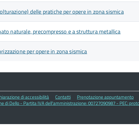
olturazione) delle pratiche per opere in zona sismica
to naturale, precompresso e a struttura metallica
orizzazione per opere in zona sismica
hiarazione di accessibilità
Contatti
Prenotazione appuntamento
 di Dello - Partita IVA dell'amministrazione: 00727090987 - PEC: prot