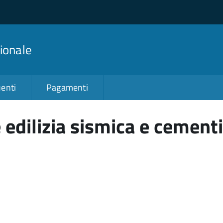
ionale
enti
Pagamenti
 edilizia sismica e cement