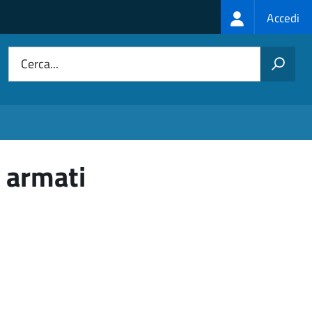
Login
Accedi
menu
Cerca...
i armati