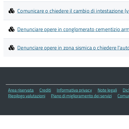
Comunicare o chiedere il cambio di intestazione (v
Denunciare opere in conglomerato cementizio arma
Denunciare opere in zona sismica o chiedere l'aut
Area riservata
Crediti
Informativa privacy
Note legali
Dic
Riepilogo valutazioni
Piano di miglioramento dei servizi
Comune