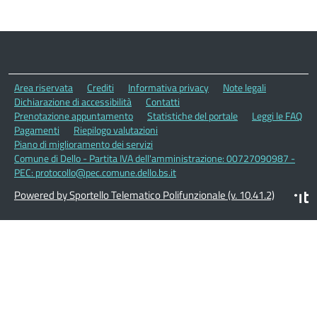
Area riservata
Crediti
Informativa privacy
Note legali
Dichiarazione di accessibilità
Contatti
Prenotazione appuntamento
Statistiche del portale
Leggi le FAQ
Pagamenti
Riepilogo valutazioni
Piano di miglioramento dei servizi
Comune di Dello - Partita IVA dell'amministrazione: 00727090987 -
PEC: protocollo@pec.comune.dello.bs.it
Powered by Sportello Telematico Polifunzionale (v. 10.41.2)