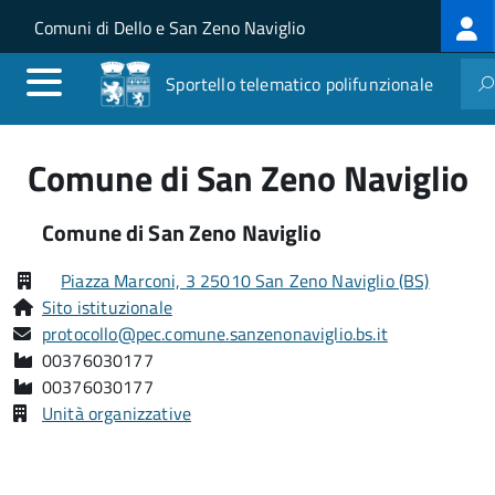
Log
Salta al contenuto principale
Skip to site navigation
Comuni di Dello e San Zeno Naviglio
me
Sportello telematico polifunzionale
Comune di San Zeno Naviglio
Comune di San Zeno Naviglio
Piazza Marconi, 3 25010 San Zeno Naviglio (BS)
Sito istituzionale
protocollo@pec.comune.sanzenonaviglio.bs.it
00376030177
00376030177
Unità organizzative