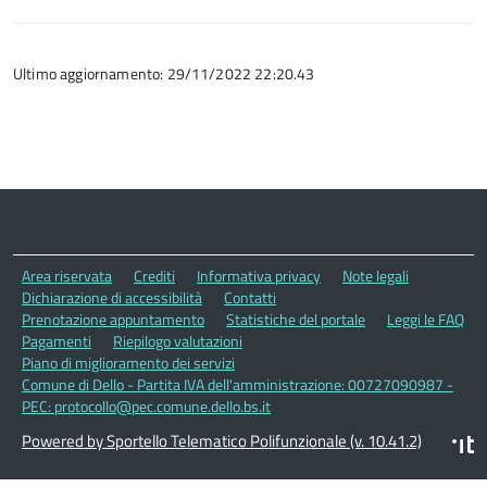
Ultimo aggiornamento: 29/11/2022 22:20.43
Area riservata
Crediti
Informativa privacy
Note legali
Dichiarazione di accessibilità
Contatti
Prenotazione appuntamento
Statistiche del portale
Leggi le FAQ
Pagamenti
Riepilogo valutazioni
Piano di miglioramento dei servizi
Comune di Dello - Partita IVA dell'amministrazione: 00727090987 -
PEC: protocollo@pec.comune.dello.bs.it
Powered by Sportello Telematico Polifunzionale (v. 10.41.2)