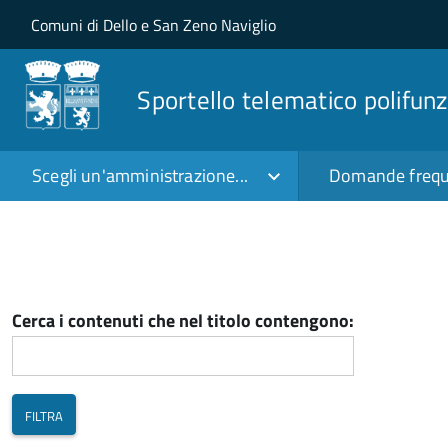
Salta al contenuto principale
Skip to site navigation
Comuni di Dello e San Zeno Naviglio
Sportello telematico polifunz
Scegli un'amministrazione...
Domande frequ
Cerca i contenuti che nel titolo contengono: