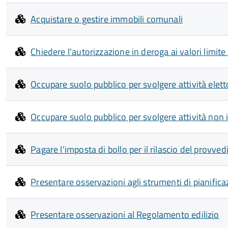
Acquistare o gestire immobili comunali
Chiedere l'autorizzazione in deroga ai valori limit
Occupare suolo pubblico per svolgere attività elett
Occupare suolo pubblico per svolgere attività non i
Pagare l'imposta di bollo per il rilascio del provve
Presentare osservazioni agli strumenti di pianifica
Presentare osservazioni al Regolamento edilizio