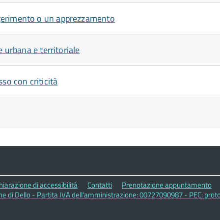
ggerimento o un apprezzamento
 urbana e territoriale
so con criticità
hiarazione di accessibilità
Contatti
Prenotazione appuntamento
 di Dello - Partita IVA dell'amministrazione: 00727090987 - PEC: prot