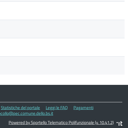
Statistiche del portale
Leggi le FAQ
Pagamenti
ocollo@pec.comune.dello.bs.it
Powered by Sportello Telematico Polifunzionale (v. 10.41.2)