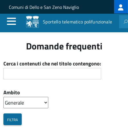
Log
Salta al contenuto principale
Skip to site navigation
Comuni di Dello e San Zeno Naviglio
me
Sportello telematico polifunzionale
Domande frequenti
Cerca i contenuti che nel titolo contengono:
Ambito